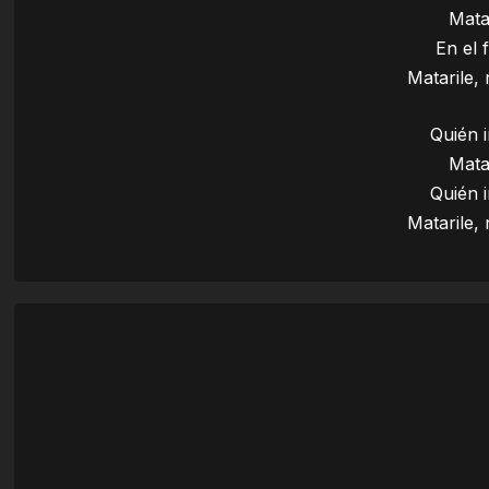
Matar
En el 
Matarile,
Quién i
Matar
Quién i
Matarile,