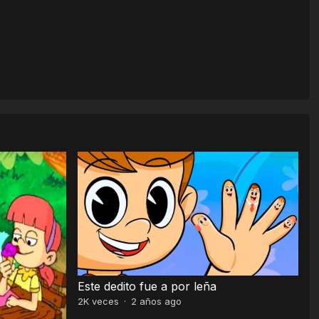
Este dedito fue a por leña
2K
veces
·
2 años ago