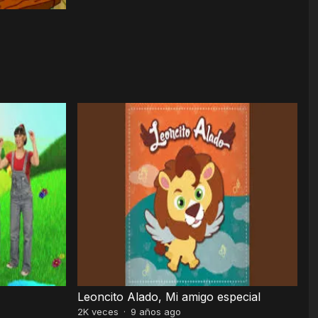
Leoncito Alado, Mi amigo especial
2K
veces
·
9 años ago