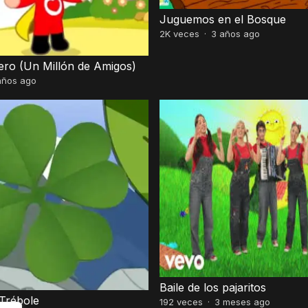
Juguemos en el Bosque
2K
veces
·
3 años ago
ero (Un Millón de Amigos)
años ago
Baile de los pajaritos
 Trébole
192
veces
·
3 meses ago