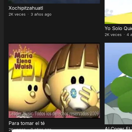
Xochipitzahuatl
2K
veces
·
3 años ago
Yo Solo Qui
2K
veces
·
4 
Para tomar el té
Al Coger El
2K
veces
·
9 años ago